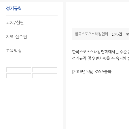
경기규칙
코치/심판
한국스포츠스태킹협회
8건
지역 선수단
교육일정
한국스포츠스태킹협회에서는 수준 높
경기규칙 및 위반사항을 꼭 숙지해
[2018년 5월] KSSA룰북