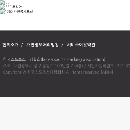
협회소개
/
개인정보처리방침
/
서비스이용약관
한국스포츠스태킹협회(korea sports stacking association)
주소 : 대전광역시 중구 중앙로 109번길 7 (4층) / 사업자등록번호 : 321-80-00947
Copyright ©
한국스포츠스태킹협회
All rights reserved.
[ADM]