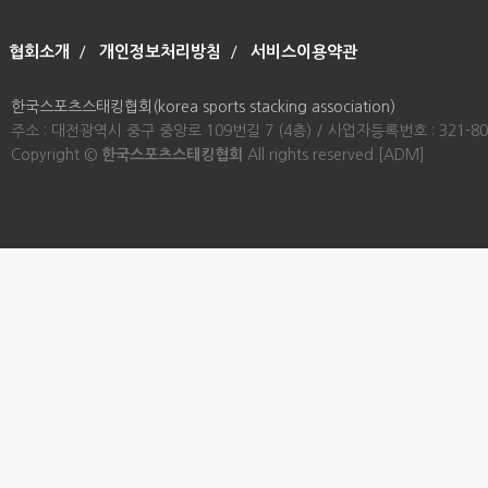
협회소개
/
개인정보처리방침
/
서비스이용약관
한국스포츠스태킹협회(korea sports stacking association)
주소 : 대전광역시 중구 중앙로 109번길 7 (4층) / 사업자등록번호 : 321-80-00947
Copyright ©
한국스포츠스태킹협회
All rights reserved.
[ADM]