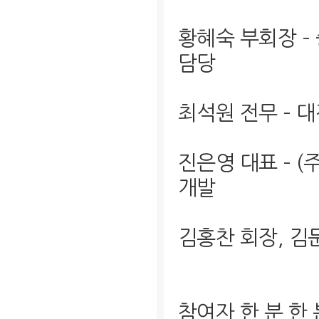
황혜숙 부회장 –
담당
최석원 전무 –
진은영 대표 – 
개발
김홍찬 회장, 김
참여자 한 분 한